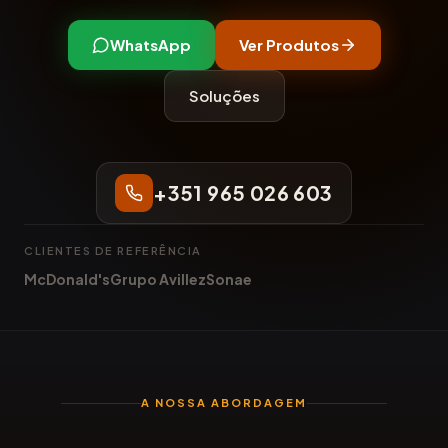
WhatsApp
Ver Produtos
Soluções
+351 965 026 603
CLIENTES DE REFERÊNCIA
McDonald's
Grupo Avillez
Sonae
A NOSSA ABORDAGEM