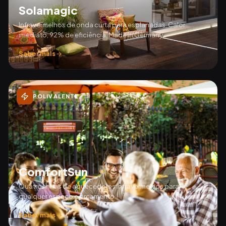
Solamagic
Infravermelhos de onda curta para esplanadas. Calor
imediato, 92% de eficiência. Made in Germany.
Saber mais
POLIVALENTE
ComfortSun
Quatro linhas de aquecedores infravermelhos para
qualquer espaço e orçamento.
Saber mais