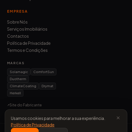
EMPRESA
Sobre Nós
Serviços Imobiliários
Contactos
Política de Privacidade
Termos e Condições
MARCAS
Solamagic
ComfortSun
Duotherm
ClimateCoating
Drymat
Herkell
Site do Fabricante
↗
Usamos cookies para melhorar a sua experiência.
Política de Privacidade
©
2026
Evoluimos Comércio Lda
. Todos os direitos reservados.