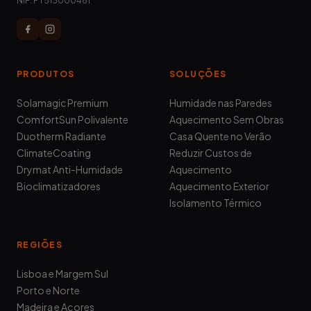
NIF:
PT513000461
PRODUTOS
SOLUÇÕES
Solamagic Premium
Humidade nas Paredes
ComfortSun Polivalente
Aquecimento Sem Obras
Duotherm Radiante
Casa Quente no Verão
ClimateCoating
Reduzir Custos de
Drymat Anti-Humidade
Aquecimento
Bioclimatizadores
Aquecimento Exterior
Isolamento Térmico
REGIÕES
Lisboa e Margem Sul
Porto e Norte
Madeira e Açores