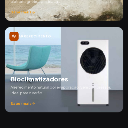
eletromagnética austríaca.
Saber mais
ARREFECIMENTO
Bioclimatizadores
Arrefecimento natural por evaporação. Sem compressor.
Ideal para o verão.
Saber mais