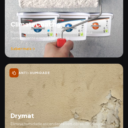
ClimateCoating
Membrana cerâmica de nanotecnologia. Isola
termicamente e regula humidade.
Saber mais
ANTI-HUMIDADE
Drymat
Elimina humidade ascendente sem obras. Tecnologia