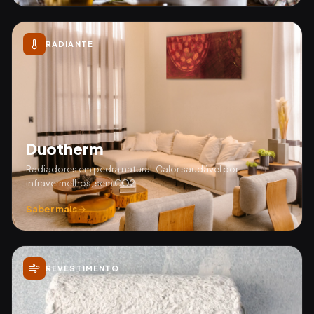
RADIANTE
Duotherm
Radiadores em pedra natural. Calor saudável por
infravermelhos, sem CO2.
Saber mais
REVESTIMENTO