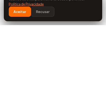
Política de Privacidade
Aceitar
Recusar
Evoluimos
Comércio
Soluções de alta tecnologia europeia para
aquecimento, arrefecimento e proteção de
edifícios.
Contactar via WhatsApp