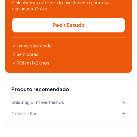
Calculamos o retorno do investimento para a sua
esplanada. Grátis.
Pedir Estudo
✓
Instalação rápida
✓
Sem obras
✓
ROI em 1-2 anos
Produto recomendado
Solamagic
Infravermelhos
ComfortSun