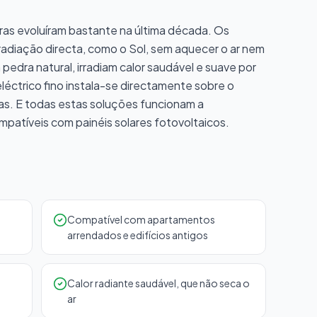
as evoluíram bastante na última década. Os
radiação directa, como o Sol, sem aquecer o ar nem
pedra natural, irradiam calor saudável e suave por
eléctrico fino instala-se directamente sobre o
as. E todas estas soluções funcionam a
mpatíveis com painéis solares fotovoltaicos.
Compatível com apartamentos
arrendados e edifícios antigos
Calor radiante saudável, que não seca o
ar