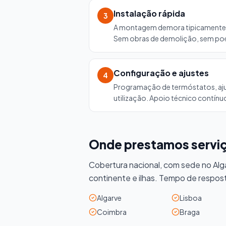
Instalação rápida
3
A montagem demora tipicamente e
Sem obras de demolição, sem poe
Configuração e ajustes
4
Programação de termóstatos, ajus
utilização. Apoio técnico contínu
Onde prestamos servi
Cobertura nacional, com sede no Alga
continente e ilhas. Tempo de respos
Algarve
Lisboa
Coimbra
Braga