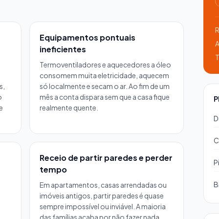
R
Equipamentos pontuais
A
ineficientes
T
Termoventiladores e aquecedores a óleo
consomem muita eletricidade, aquecem
s,
só localmente e secam o ar. Ao fim de um
o
mês a conta dispara sem que a casa fique
P
e
realmente quente.
D
C
Receio de partir paredes e perder
P
tempo
B
Em apartamentos, casas arrendadas ou
imóveis antigos, partir paredes é quase
sempre impossível ou inviável. A maioria
das famílias acaba por não fazer nada.