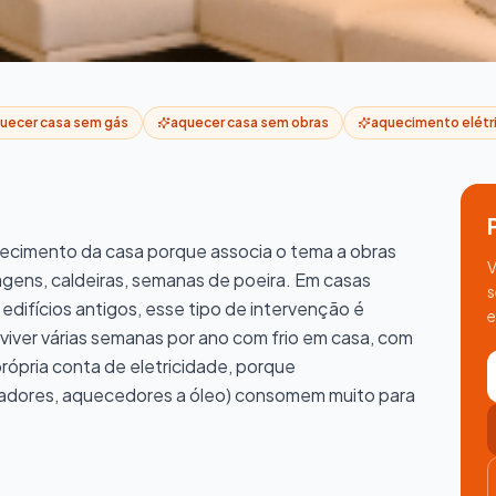
r Casa Sem Partir Paredes
 Obras: Como
uecer casa sem gás
aquecer casa sem obras
aquecimento elétri
Partir Paredes
e retirar móveis durante semanas, sem
uecimento da casa porque associa o tema a obras
dernas, rápidas e eficientes que se
V
agens, caldeiras, semanas de poeira. Em casas
as.
s
difícios antigos, esse tipo de intervenção é
e
 viver várias semanas por ano com frio em casa, com
rópria conta de eletricidade, porque
adores, aquecedores a óleo) consomem muito para