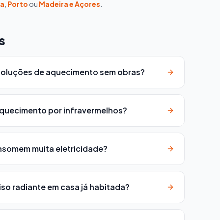
oa
,
Porto
ou
Madeira e Açores
.
s
 soluções de aquecimento sem obras?
quecimento por infravermelhos?
nsomem muita eletricidade?
piso radiante em casa já habitada?