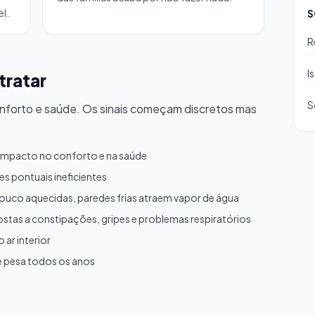
l.
S
R
I
tratar
S
onforto e saúde. Os sinais começam discretos mas
impacto no conforto e na saúde
s pontuais ineficientes
uco aquecidas, paredes frias atraem vapor de água
ostas a constipações, gripes e problemas respiratórios
ar interior
 pesa todos os anos