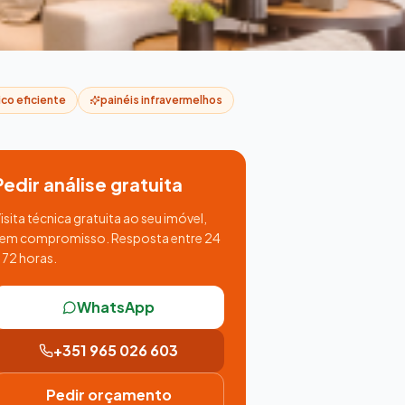
co eficiente
painéis infravermelhos
Pedir análise gratuita
isita técnica gratuita ao seu imóvel,
em compromisso. Resposta entre 24
 72 horas.
WhatsApp
+351 965 026 603
Pedir orçamento