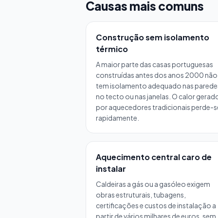
Causas mais comuns
Construção sem isolamento
térmico
A maior parte das casas portuguesas
construídas antes dos anos 2000 não
tem isolamento adequado nas parede
no tecto ou nas janelas. O calor gerad
por aquecedores tradicionais perde-s
rapidamente.
Aquecimento central caro de
instalar
Caldeiras a gás ou a gasóleo exigem
obras estruturais, tubagens,
certificações e custos de instalação a
partir de vários milhares de euros, sem