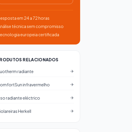
esposta em 24 a 72 horas
nálise técnica sem compromisso
ecnologia europeia certificada
RODUTOS RELACIONADOS
uotherm radiante
omfortSun infravermelho
iso radiante eléctrico
iolareiras Herkell