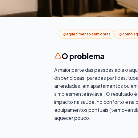
Aquecimento Sem Obras: Como Aquece
Aquecimento Sem
aquecimento sem obras
como aq
Aquecer Casa Sem 
O problema
Quer aquecer a casa sem partir paredes, sem ter d
A maior parte das pessoas adia o aq
obras pesadas. É possível: existem soluções mo
dispendiosas: paredes partidas, tub
instalam em hor
arrendadas, em apartamentos ou em e
simplesmente inviável. O resultado é
impacto na saúde, no conforto e na p
equipamentos pontuais (termoventil
aquecer pouco.