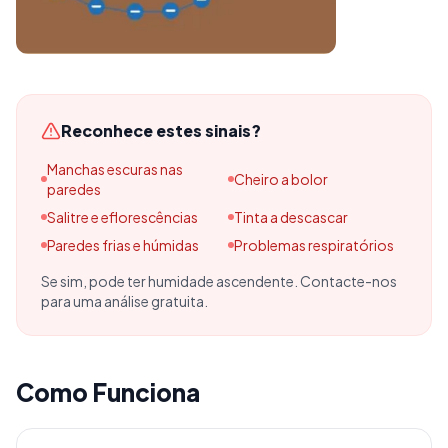
Reconhece estes sinais?
Manchas escuras nas
Cheiro a bolor
paredes
Salitre e eflorescências
Tinta a descascar
Paredes frias e húmidas
Problemas respiratórios
Se sim, pode ter humidade ascendente. Contacte-nos
para uma análise gratuita.
Como Funciona