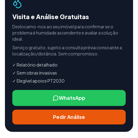
Visita e Análise Gratuitas
Deslocamo-nos ao seu imóvel para confirmar se o
problema é humidade ascendente e avaliar a solução
ideal.
Serviço gratuito, sujeito a consulta prévia consoante a
localização/distância. Sem compromisso.
✓ Relatório detalhado
✓ Sem obras invasivas
✓ Elegível apoios PT2030
WhatsApp
Pedir Análise