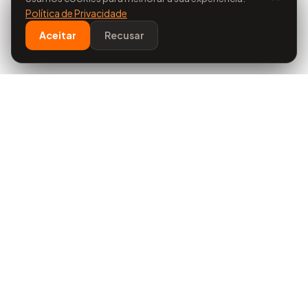
Política de Privacidade
Aceitar
Recusar
Evoluimos
Comércio
Soluções de alta tecnologia europeia para
aquecimento, arrefecimento e proteção de
edifícios.
Contactar via WhatsApp