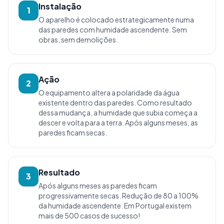
Instalação
1
O aparelho é colocado estrategicamente numa
das paredes com humidade ascendente. Sem
obras, sem demolições.
Ação
2
O equipamento altera a polaridade da água
existente dentro das paredes. Como resultado
dessa mudança, a humidade que subia começa a
descer e volta para a terra. Após alguns meses, as
paredes ficam secas.
Resultado
3
Após alguns meses as paredes ficam
progressivamente secas. Redução de 80 a 100%
da humidade ascendente. Em Portugal existem
mais de 500 casos de sucesso!