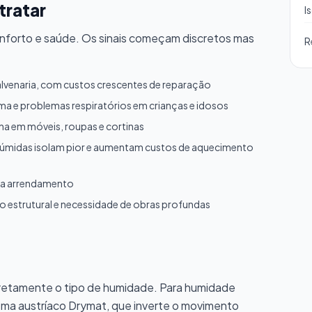
tratar
I
onforto e saúde. Os sinais começam discretos mas
R
alvenaria, com custos crescentes de reparação
sma e problemas respiratórios em crianças e idosos
gna em móveis, roupas e cortinas
s húmidas isolam pior e aumentam custos de aquecimento
ara arrendamento
estrutural e necessidade de obras profundas
rretamente o tipo de humidade. Para humidade
ma austríaco Drymat, que inverte o movimento