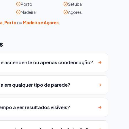
Porto
Setúbal
Madeira
Açores
oa
,
Porto
ou
Madeira e Açores
.
s
de ascendente ou apenas condensação?
a em qualquer tipo de parede?
mpo a ver resultados visíveis?