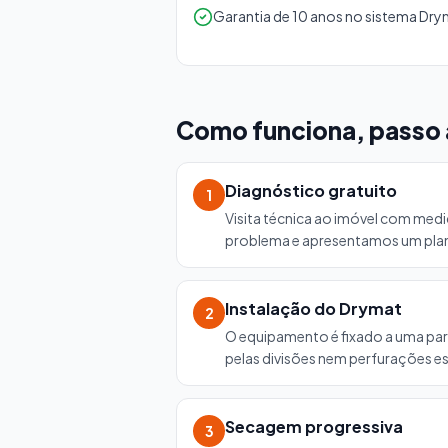
Garantia de 10 anos no sistema Dr
Como funciona, passo 
Diagnóstico gratuito
1
Visita técnica ao imóvel com medi
problema e apresentamos um pla
Instalação do Drymat
2
O equipamento é fixado a uma pare
pelas divisões nem perfurações e
Secagem progressiva
3