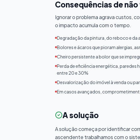
Consequências de não 
Ignorar o problema agrava custos, c
o impacto acumula com o tempo.
Degradação da pintura, do reboco e da 
Bolores e ácaros que pioram alergias, a
Cheiro persistente a bolor que se impre
Perda de eficiência energética, parede
entre 20 e 30%
Desvalorização do imóvel à venda ou p
Em casos avançados, comprometimento 
A solução
A solução começa por identificar co
ascendente trabalhamos com o siste