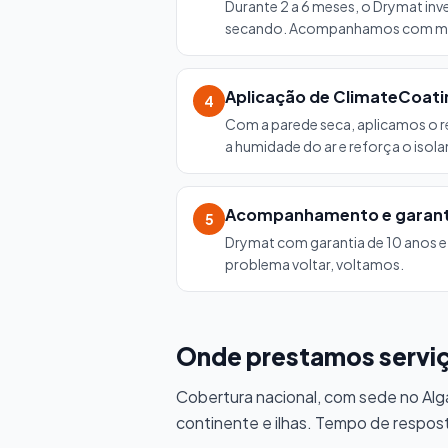
Durante 2 a 6 meses, o Drymat inver
secando. Acompanhamos com med
Aplicação de ClimateCoati
4
Com a parede seca, aplicamos o r
a humidade do ar e reforça o isol
Acompanhamento e garant
5
Drymat com garantia de 10 anos e
problema voltar, voltamos.
Onde prestamos servi
Cobertura nacional, com sede no Alga
continente e ilhas. Tempo de respos