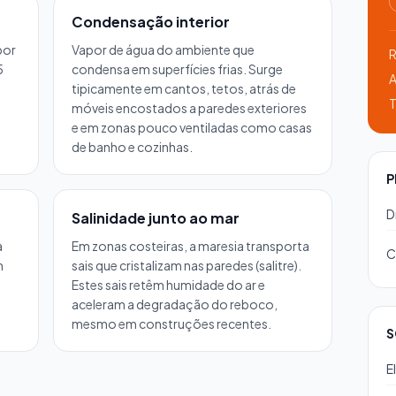
Condensação interior
por
Vapor de água do ambiente que
R
5
condensa em superfícies frias. Surge
A
tipicamente em cantos, tetos, atrás de
T
móveis encostados a paredes exteriores
e em zonas pouco ventiladas como casas
de banho e cozinhas.
P
D
Salinidade junto ao mar
a
Em zonas costeiras, a maresia transporta
C
m
sais que cristalizam nas paredes (salitre).
a
Estes sais retêm humidade do ar e
aceleram a degradação do reboco,
mesmo em construções recentes.
S
E