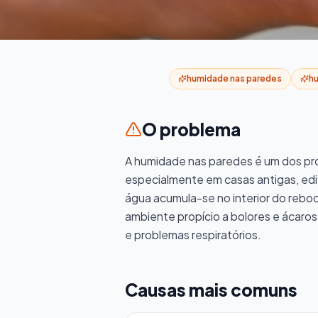
Humidade nas Paredes: Causas, Si
Humidade nas Par
humidade nas paredes
h
Sinais e Soluçã
O problema
Manchas escuras, tinta a descascar, salitre, cheiro a
A humidade nas paredes é um dos pr
problema é humidade nas paredes. A boa notícia: 
especialmente em casas antigas, edif
água acumula-se no interior do reboco,
ambiente propício a bolores e ácaros.
e problemas respiratórios.
Causas mais comuns