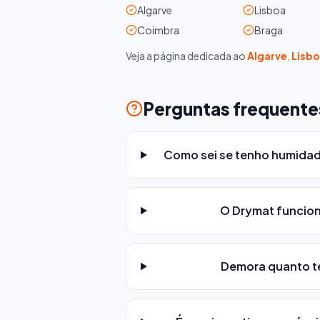
Algarve
Lisboa
Coimbra
Braga
Veja a página dedicada ao
Algarve
,
Lisb
Perguntas frequente
Como sei se tenho humida
O Drymat funcion
Demora quanto te