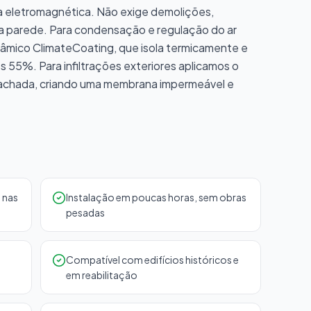
ia eletromagnética. Não exige demolições,
a parede. Para condensação e regulação do ar
erâmico ClimateCoating, que isola termicamente e
 55%. Para infiltrações exteriores aplicamos o
achada, criando uma membrana impermeável e
 nas
Instalação em poucas horas, sem obras
pesadas
Compatível com edifícios históricos e
em reabilitação