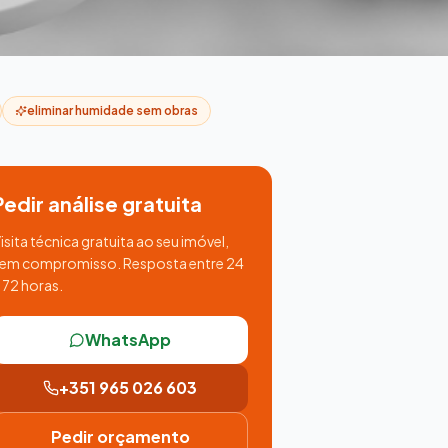
eliminar humidade sem obras
Pedir análise gratuita
isita técnica gratuita ao seu imóvel,
em compromisso. Resposta entre 24
 72 horas.
WhatsApp
+351 965 026 603
Pedir orçamento