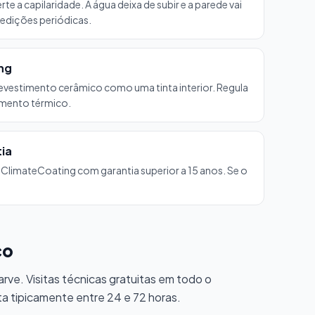
te a capilaridade. A água deixa de subir e a parede vai
ições periódicas.
ng
evestimento cerâmico como uma tinta interior. Regula
amento térmico.
ia
 ClimateCoating com garantia superior a 15 anos. Se o
ço
rve. Visitas técnicas gratuitas em todo o
ta tipicamente entre 24 e 72 horas.