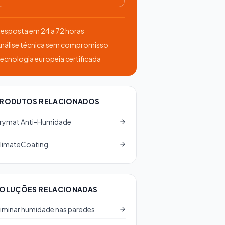
esposta em 24 a 72 horas
nálise técnica sem compromisso
ecnologia europeia certificada
RODUTOS RELACIONADOS
rymat Anti-Humidade
limateCoating
OLUÇÕES RELACIONADAS
liminar humidade nas paredes