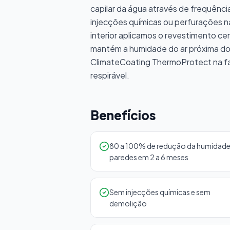
capilar da água através de frequênc
injecções químicas ou perfurações n
interior aplicamos o revestimento c
mantém a humidade do ar próxima dos
ClimateCoating ThermoProtect na f
respirável.
Benefícios
80 a 100% de redução da humidade
paredes em 2 a 6 meses
Sem injecções químicas e sem
demolição