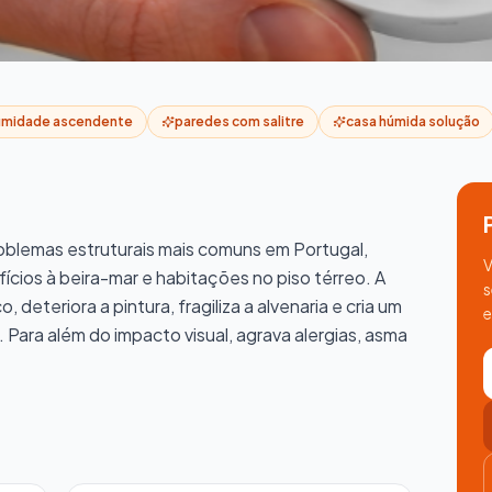
nais e Solução Sem Obras
edes: Causas,
umidade ascendente
paredes com salitre
casa húmida solução
o Sem Obras
 bolor. Se a sua casa tem estes sinais, o
oblemas estruturais mais comuns em Portugal,
hoje é possível tratar sem demolir.
V
ícios à beira-mar e habitações no piso térreo. A
s
 deteriora a pintura, fragiliza a alvenaria e cria um
e
 Para além do impacto visual, agrava alergias, asma