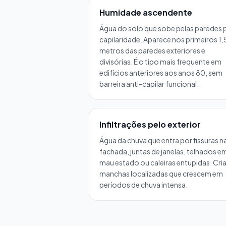
Humidade ascendente
Água do solo que sobe pelas paredes 
capilaridade. Aparece nos primeiros 1,
metros das paredes exteriores e
divisórias. É o tipo mais frequente em
edifícios anteriores aos anos 80, sem
barreira anti-capilar funcional.
Infiltrações pelo exterior
Água da chuva que entra por fissuras n
fachada, juntas de janelas, telhados e
mau estado ou caleiras entupidas. Cri
manchas localizadas que crescem em
períodos de chuva intensa.