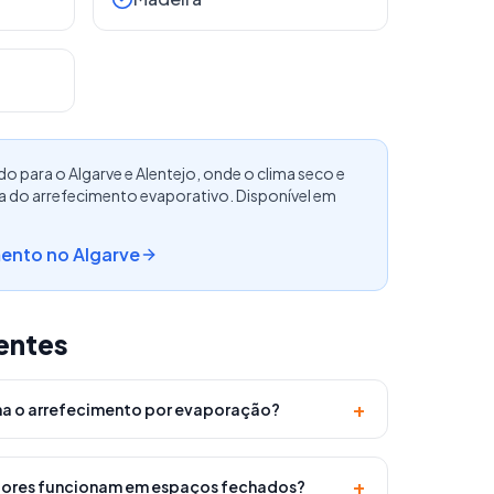
para o Algarve e Alentejo, onde o clima seco e
ia do arrefecimento evaporativo. Disponível em
ento no Algarve
entes
+
a o arrefecimento por evaporação?
+
dores funcionam em espaços fechados?