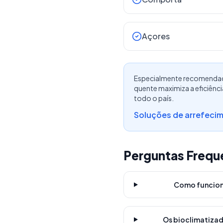
Açores
Especialmente recomendado 
quente maximiza a eficiênc
todo o país.
Soluções de arrefecim
Perguntas Frequ
Como funcion
Os bioclimatiza