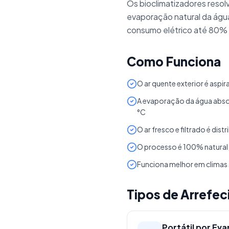
Os bioclimatizadores resol
evaporação natural da águ
consumo elétrico até 80% in
Como Funciona
O ar quente exterior é aspi
A evaporação da água absor
°C
O ar fresco e filtrado é dis
O processo é 100% natural
Funciona melhor em climas 
Tipos de Arrefec
Portátil por Ev