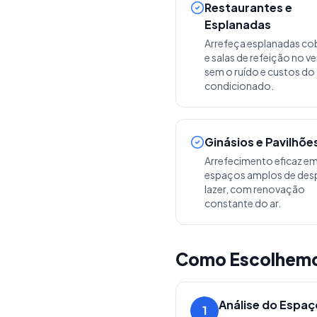
Restaurantes e
Esplanadas
Arrefeça esplanadas co
e salas de refeição no v
sem o ruído e custos do 
condicionado.
Ginásios e Pavilhõe
Arrefecimento eficaz e
espaços amplos de des
lazer, com renovação
constante do ar.
Como Escolhemos
Análise do Espaç
1