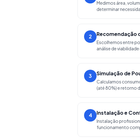
Medimos área, volume
determinar necessid
Recomendação d
2
Escolhemos entre po
análise de viabilidad
Simulação de P
3
Calculamos consumo
(até 80%) e retorno 
Instalação e Con
4
Instalação profission
funcionamento comp