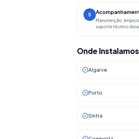
Acompanhamen
5
Manutenção, limpeza 
suporte técnico dura
Onde Instalamos
Algarve
Porto
Sintra
Comporta