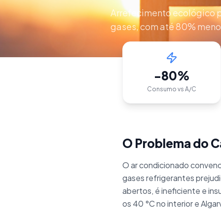
Arrefecimento ecológico 
gases, com até 80% meno
-80%
Consumo vs A/C
O Problema do Ca
O ar condicionado convenci
gases refrigerantes prejud
abertos, é ineficiente e in
os 40 °C no interior e Algar