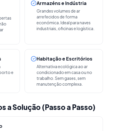
Armazéns e Indústria
Grandes volumes de ar
arrefecidos de forma
bertas
económica. Ideal para naves
erão
industriais, oficinas e logística.
ar
s
Habitação e Escritórios
m
Alternativa ecológica ao ar
porto e
condicionado em casa ou no
trabalho. Sem gases, sem
manutenção complexa.
 a Solução (Passo a Passo)
o