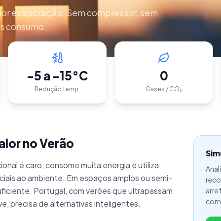
por evaporação. Sem compressor, sem
s consumo.
-5 a -15°C
0
Redução temp.
Gases / CO₂
lor no Verão
Sim
onal é caro, consome muita energia e utiliza
Anal
iciais ao ambiente. Em espaços amplos ou semi-
reco
suficiente. Portugal, com verões que ultrapassam
arre
com
ve, precisa de alternativas inteligentes.