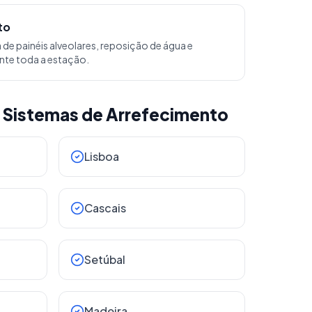
to
de painéis alveolares, reposição de água e
nte toda a estação.
 Sistemas de Arrefecimento
Lisboa
Cascais
Setúbal
Madeira