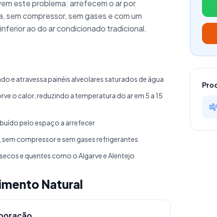
vem este problema: arrefecem o ar por
a, sem compressor, sem gases e com um
ferior ao do ar condicionado tradicional.
rado e atravessa painéis alveolares saturados de água
Pro
ve o calor, reduzindo a temperatura do ar em 5 a 15
tribuído pelo espaço a arrefecer
, sem compressor e sem gases refrigerantes
secos e quentes como o Algarve e Alentejo
imento Natural
aporação