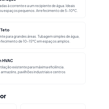
das à corrente e a um recipiente de água. Ideais
s ou espaços pequenos. Arrefecimento de 5-10°C.
/Teto
nte para grandes áreas. Tubagem simples de água,
rrefecimento de 10-15°C em espaços amplos.
m HVAC
ilação existente para máxima eficiência.
rmazéns, pavilhões industriais e centros
or