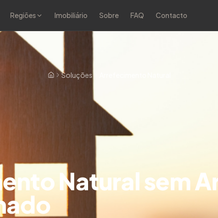
Regiões
Imobiliário
Sobre
FAQ
Contacto
Soluções
Arrefecimento Natural
ento Natural sem A
nado