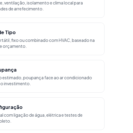
, ventilação, isolamento e clima local para
ades de arrefecimento.
e Tipo
rtátil, fixo ou combinado com HVAC, baseado na
e e orçamento.
oupança
 estimado, poupança face ao ar condicionado
do investimento.
figuração
al com ligação de água, elétrica e testes de
leto.